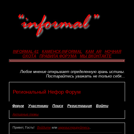
INFORMAL-61
_
КАМЕНСК-INFORMAL
_
КАМ_AR
_
НОЧНАЯ
ОХОТА
_
ПРАВИЛА ФОРУМА
_
МЫ ВКОНТАКТЕ
Любое мнение открывает определенную грань истины.
Постарайтесь уважать не только себя...
Региональный Нефор Форум
Форум
Участники
Поиск
Регистрация
Войти
Активные темы
Привет, Гость!
Войдите
или
зарегистрируйтесь
.