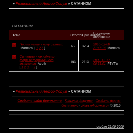
»
Региональный Нефор Форум
»
САТАНИЗМ
Страница:
1
САТАНИЗМ
Последнее
Тема
Ответов
Просмотров
сообщение
Причисление к лику святых
2010-02-08
66
3254
Mornaro
[
1
2
3
]
21:47:14
Mornaro
Сатанизм- как одна из
форм неформального
2009-12-17
193
2113
мышления
Azoth
00:33:01
РТУТЬ
[
1
2
3
…
7
]
Страница:
1
»
Региональный Нефор Форум
»
САТАНИЗМ
Создать сайт бесплатно
·
Каталог форумов
·
Создать форум
бесплатно
·
ЖивыеФорумы.ру
© 2015
создан 22.09.2009