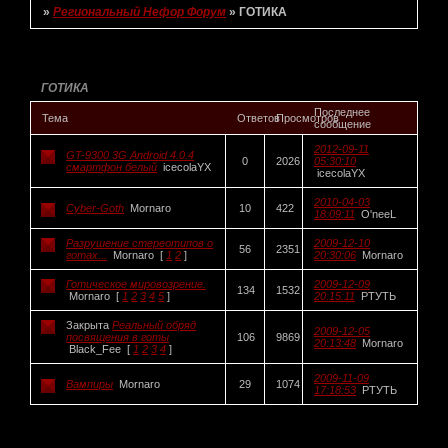
»
Региональный Нефор Форум
»
ГОТИКА
Страница:
1
ГОТИКА
Последнее
Тема
Ответов
Просмотров
сообщение
2012-09-11
GT-9300 3G Android 4.0.4
0
2026
05:30:10
смартфон белый
icecolaYX
icecolaYX
2010-04-03
Cyber-Goth
Mornaro
10
422
18:09:11
O'neeL
Разрушение стереотипов о
2009-12-10
56
2351
готах...
Mornaro
[
1
2
]
20:30:06
Mornaro
Готическое мировозрение.
2009-12-09
134
1532
Mornaro
[
1
2
3
4
5
]
20:15:11
РТУТЬ
Закрыта
Реальный обряд
2009-12-05
посвящения в готы
106
9869
20:13:48
Mornaro
Black_Fee
[
1
2
3
4
]
2009-11-09
Вампиры
Mornaro
29
1074
17:18:53
РТУТЬ
Страница:
1