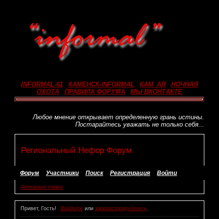
INFORMAL-61
_
КАМЕНСК-INFORMAL
_
КАМ_AR
_
НОЧНАЯ
ОХОТА
_
ПРАВИЛА ФОРУМА
_
МЫ ВКОНТАКТЕ
Любое мнение открывает определенную грань истины.
Постарайтесь уважать не только себя...
Региональный Нефор Форум
Форум
Участники
Поиск
Регистрация
Войти
Активные темы
Привет, Гость!
Войдите
или
зарегистрируйтесь
.